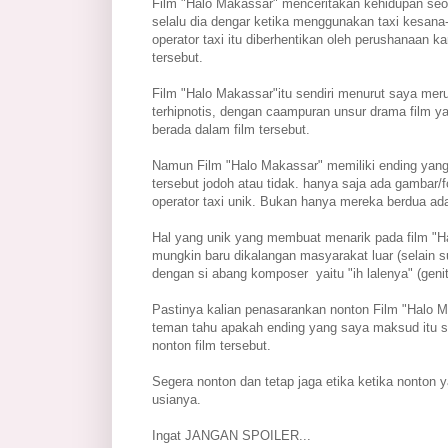
Film "Halo Makassar" menceritakan kehidupan seor
selalu dia dengar ketika menggunakan taxi kesana
operator taxi itu diberhentikan oleh perushanaan k
tersebut.
Film "Halo Makassar"itu sendiri menurut saya m
terhipnotis, dengan caampuran unsur drama film 
berada dalam film tersebut.
Namun Film "Halo Makassar" memiliki ending yang 
tersebut jodoh atau tidak. hanya saja ada gamba
operator taxi unik. Bukan hanya mereka berdua adaj
Hal yang unik yang membuat menarik pada film "Ha
mungkin baru dikalangan masyarakat luar (selain s
dengan si abang komposer yaitu "ih lalenya" (genit)
Pastinya kalian penasarankan nonton Film "Halo M
teman tahu apakah ending yang saya maksud itu s
nonton film tersebut.
Segera nonton dan tetap jaga etika ketika nonton y
usianya.
Ingat JANGAN SPOILER...