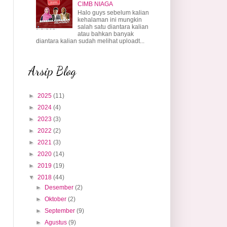
CIMB NIAGA
Halo guys sebelum kalian
kehalaman ini mungkin
salah satu diantara kalian
atau bahkan banyak
diantara kalian sudah melihat uploadt...
Arsip Blog
►
2025
(11)
►
2024
(4)
►
2023
(3)
►
2022
(2)
►
2021
(3)
►
2020
(14)
►
2019
(19)
▼
2018
(44)
►
Desember
(2)
►
Oktober
(2)
►
September
(9)
►
Agustus
(9)