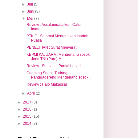
►
Juli
(5)
►
Juni
(8)
▼
Mei
(7)
Review : Assalamualaikum Calon
Imam
PTK C : Selamat Menunaikan Ibadah
Puasa
PENELITIAN : Surat Menyurat
KEPMI KAJUARA : Mengenang sosok
Jend TNI (Purn) M....
Review : Sunset di Pantai Losari
Cooming Soon : Tudang
Panggadereng Mengenang sosok...
Review : Halo Makassar
►
April
(2)
►
2017
(8)
►
2016
(1)
►
2015
(15)
►
2014
(7)