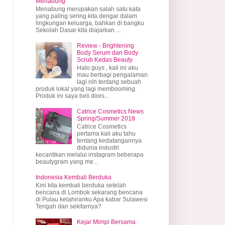
Menabung
Menabung merupakan salah satu kata
yang paling sering kita dengar dalam
lingkungan keluarga, bahkan di bangku
Sekolah Dasar kita diajarkan ...
Review - Brightening
Body Serum dan Body
Scrub Kedas Beauty
Halo guys , kali ini aku
mau berbagi pengalaman
lagi nih tentang sebuah
produk lokal yang lagi membooming.
Produk ini saya beli dires...
Catrice Cosmetics News
Spring/Summer 2018
Catrice Cosmetics
pertama kali aku tahu
tentang kedatangannya
didunia industri
kecantikan melalui instagram beberapa
beautygram yang me...
Indonesia Kembali Berduka
Kini kita kembali berduka setelah
bencana di Lombok sekarang bencana
di Pulau kelahiranku Apa kabar Sulawesi
Tengah dan sekitarnya?
Kejar Mimpi Bersama