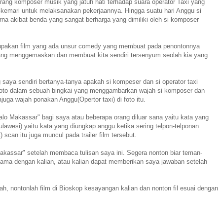
ang komposer musik yang jatuh hati terhadap suara operator Taxi yang
-kemari untuk melaksanakan pekerjaannya. Hingga suatu hari Anggu si
arna akibat benda yang sangat berharga yang dimiliki oleh si komposer
erupakan film yang ada unsur comedy yang membuat pada penontonnya
yang menggemaskan dan membuat kita sendiri tersenyum seolah kia yang
saya sendiri bertanya-tanya apakah si kompeser dan si operator taxi
r/foto dalam sebuah bingkai yang menggambarkan wajah si komposer dan
uga wajah ponakan Anggu(Opertor taxi) di foto itu.
lo Makassar" bagi saya atau beberapa orang diluar sana yaitu kata yang
ulawesi) yaitu kata yang diungkap anggu ketika sering telpon-telponan
 scan itu juga muncul pada trailer film tersebut.
akassar" setelah membaca tulisan saya ini. Segera nonton biar teman-
ama dengan kalian, atau kalian dapat memberikan saya jawaban setelah
ah, nontonlah film di Bioskop kesayangan kalian dan nonton fil esuai dengan