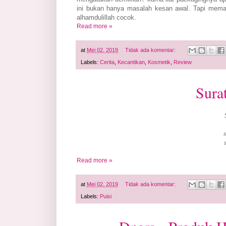
ini bukan hanya masalah kesan awal. Tapi mema
alhamdulillah cocok.
Read more »
at
Mei 02, 2019
Tidak ada komentar:
Labels:
Cerita
,
Kecantikan
,
Kosmetik
,
Review
Sura
Read more »
at
Mei 02, 2019
Tidak ada komentar:
Labels:
Puisi