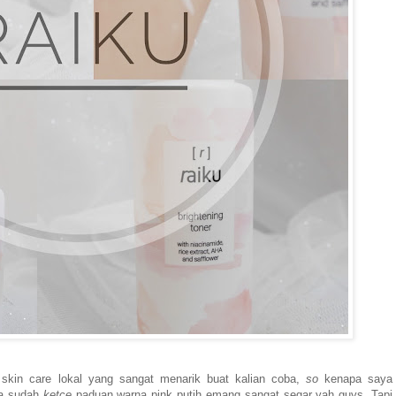
 skin care lokal yang sangat menarik buat kalian coba,
so
kenapa saya
ja sudah
ketce
paduan warna pink putih emang sangat segar yah guys. Tapi