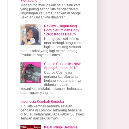
Menabung
Menabung merupakan salah satu kata
yang paling sering kita dengar dalam
lingkungan keluarga, bahkan di bangku
Sekolah Dasar kita diajarkan ...
Review - Brightening
Body Serum dan Body
Scrub Kedas Beauty
Halo guys , kali ini aku
mau berbagi pengalaman
lagi nih tentang sebuah
produk lokal yang lagi membooming.
Produk ini saya beli dires...
Catrice Cosmetics News
Spring/Summer 2018
Catrice Cosmetics
pertama kali aku tahu
tentang kedatangannya
didunia industri
kecantikan melalui instagram beberapa
beautygram yang me...
Indonesia Kembali Berduka
Kini kita kembali berduka setelah
bencana di Lombok sekarang bencana
di Pulau kelahiranku Apa kabar Sulawesi
Tengah dan sekitarnya?
Kejar Mimpi Bersama