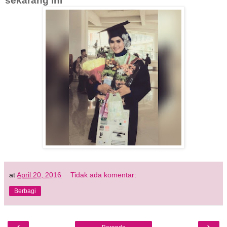
sekarang ini
at
April 20, 2016
Tidak ada komentar:
Berbagi
‹
›