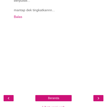
berpuisiii...
mantap dek tingkatkannn...
Balas
‹
›
Beranda