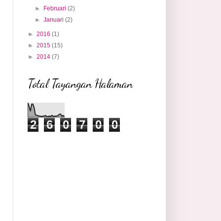
►
Februari
(2)
►
Januari
(2)
►
2016
(1)
►
2015
(15)
►
2014
(7)
Total Tayangan Halaman
2
6
0
7
0
0