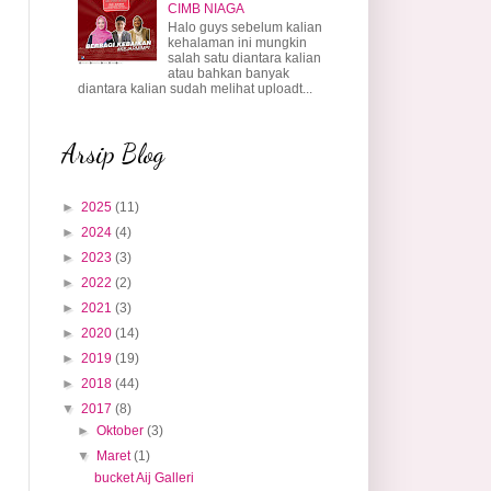
CIMB NIAGA
Halo guys sebelum kalian
kehalaman ini mungkin
salah satu diantara kalian
atau bahkan banyak
diantara kalian sudah melihat uploadt...
Arsip Blog
►
2025
(11)
►
2024
(4)
►
2023
(3)
►
2022
(2)
►
2021
(3)
►
2020
(14)
►
2019
(19)
►
2018
(44)
▼
2017
(8)
►
Oktober
(3)
▼
Maret
(1)
bucket Aij Galleri