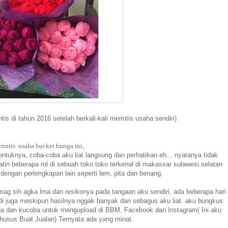
is di tahun 2016 setelah berkali-kali merintis usaha sendiri)
rintis usaha bucket bunga ini,
ntuknya, coba-coba aku liat langsung dan perhatikan eh... nyatanya tidak
 satin beberapa rol di sebuah toko toko terkenal di makassar sulawesi selatan
engan perlengkapan lain seperti lem, pita dan benang.
 sih agka lma dan resikonya pada tangaan aku sendiri, ada beberapa hari
jadi juga meskipun hasilnya nggak banyak dan sebagus aku liat. aku bungkus
juga dan kucoba untuk mengupload di BBM, Facebook dan Instagram( Ini aku
khusus Buat Jualan) Ternyata ada yang minat.