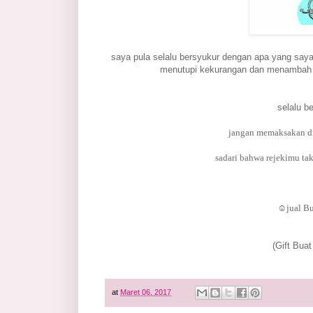
saya pula selalu bersyukur dengan apa yang say
menutupi kekurangan dan menambah de
selalu b
jangan memaksakan dir
sadari bahwa rejekimu ta
☺
jual B
(Gift Buat
at
Maret 06, 2017