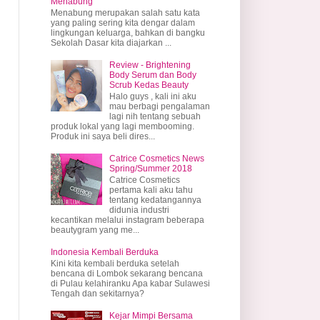
Menabung
Menabung merupakan salah satu kata
yang paling sering kita dengar dalam
lingkungan keluarga, bahkan di bangku
Sekolah Dasar kita diajarkan ...
Review - Brightening
Body Serum dan Body
Scrub Kedas Beauty
Halo guys , kali ini aku
mau berbagi pengalaman
lagi nih tentang sebuah
produk lokal yang lagi membooming.
Produk ini saya beli dires...
Catrice Cosmetics News
Spring/Summer 2018
Catrice Cosmetics
pertama kali aku tahu
tentang kedatangannya
didunia industri
kecantikan melalui instagram beberapa
beautygram yang me...
Indonesia Kembali Berduka
Kini kita kembali berduka setelah
bencana di Lombok sekarang bencana
di Pulau kelahiranku Apa kabar Sulawesi
Tengah dan sekitarnya?
Kejar Mimpi Bersama